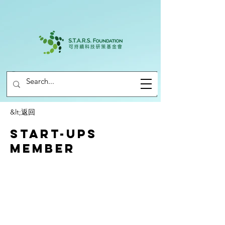
&lt;返回
Start-ups
Member