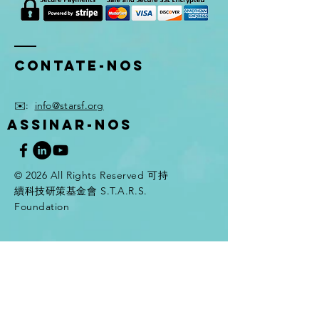
Contate-Nos
✉️:
info@starsf.org
ASSINAR-NOS
© 2026 All Rights Reserved 可持
續科技研策基金會 S.T.A.R.S.
Foundation