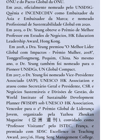
ONU e do Pacto Global da ONU.
Em 2021, oficialmente nomeado pelo UNSDSG-
Quênia e INCENECDEV como Embaixador da
Ásia e Embaixador da Marca; e nomeado
Profissional de Sustentabilidade Global em 2020.
Em 2019, o Dr. Yeung obteve o Prêmio de Melhor
Professor em Estudos de Negócios, HK Education
Leadership Award, Hong Kong.
Em 2018, a Dra. Yeung premiou "O Melhor Líder
Global com Impactos - Prêmio Mulher, 2018",
TonggenTongmeng, Pequim, China. No mesmo
ano, o Dr. Yeung também foi nomeado para o
Pioneer UNSDGs, UN Global Compact.
Em 2017, o Dr. Yeung foi nomeado Vice-Presidente
Associado (AVP), UNESCO HK Association e
atuou como Secretário Geral e Presidente, CSR e
Negócios Sustentáveis e Divisões de Gestão, do
World Institute of Sustainable Development
Planner (WISDP) sob UNESCO HK Association,
Vencedor para o 2º Prêmio Global de Liderança
Jovem, organizado pela Yazhou Zhoukan
Magazine
(亞洲 週刊), convidado como
“Professor Visitante” pelo ISTEC, França, e
premiado com SDSC Excellence in Teaching
Award, 2015/16, Hang Seng Management College.