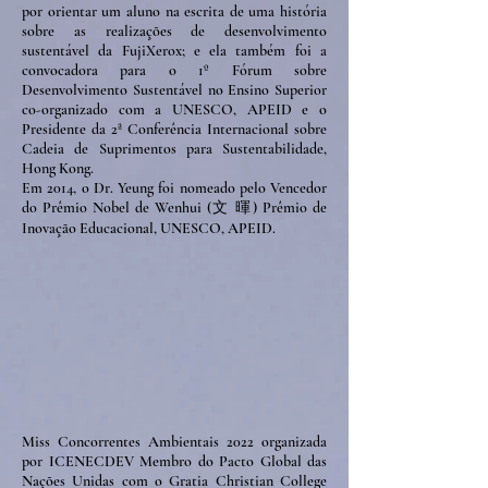
por orientar um aluno na escrita de uma história
sobre as realizações de desenvolvimento
sustentável da FujiXerox; e ela também foi a
convocadora para o 1º Fórum sobre
Desenvolvimento Sustentável no Ensino Superior
co-organizado com a UNESCO, APEID e o
Presidente da 2ª Conferência Internacional sobre
Cadeia de Suprimentos para Sustentabilidade,
Hong Kong.
Em 2014, o Dr. Yeung foi nomeado pelo Vencedor
do Prêmio Nobel de Wenhui (文 暉) Prêmio de
Inovação Educacional, UNESCO, APEID.
Miss Concorrentes Ambientais 2022 organizada
por ICENECDEV Membro do Pacto Global das
Nações Unidas com o Gratia Christian College