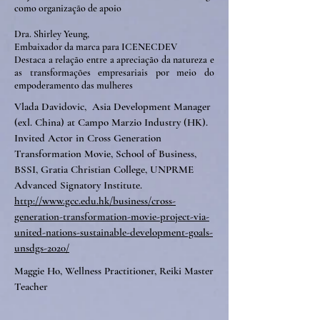
como organização de apoio
Dra. Shirley Yeung,
Embaixador da marca para ICENECDEV
Destaca a relação entre a apreciação da natureza e
as transformações empresariais por meio do
empoderamento das mulheres
Vlada Davidovic, Asia Development Manager
(exl. China) at Campo Marzio Industry (HK).
Invited Actor in Cross Generation
Transformation Movie, School of Business,
BSSI, Gratia Christian College, UNPRME
Advanced Signatory Institute.
http://www.gcc.edu.hk/business/cross-
generation-transformation-movie-project-via-
united-nations-sustainable-development-goals-
unsdgs-2020
/
Maggie Ho, Wellness Practitioner, Reiki Master
Teacher