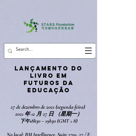
LANÇAMENTO DO
LIVRO EM
FUTUROS DA
EDUCAÇÃO
27 de dezembro de 2021 (segunda-feira)
2021 年 12 月 27 日 （星期一）
18h30 ~ 19h30 (GMT + 8)
下午
No local: BM Intelligence, Suite 2701, 27 / F,