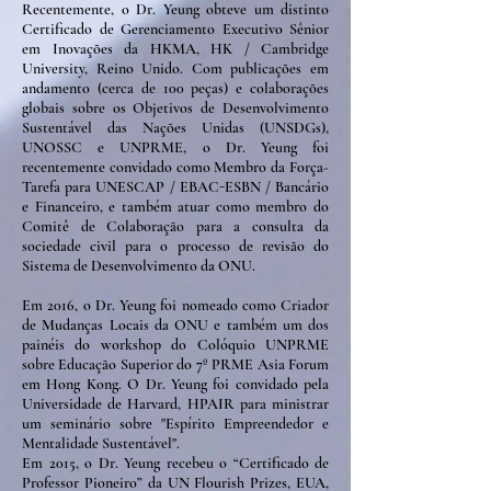
Recentemente, o Dr. Yeung obteve um distinto
Certificado de Gerenciamento Executivo Sênior
em Inovações da HKMA, HK / Cambridge
University, Reino Unido. Com publicações em
andamento (cerca de 100 peças) e colaborações
globais sobre os Objetivos de Desenvolvimento
Sustentável das Nações Unidas (UNSDGs),
UNOSSC e UNPRME, o Dr. Yeung foi
recentemente convidado como Membro da Força-
Tarefa para UNESCAP / EBAC-ESBN / Bancário
e Financeiro, e também atuar como membro do
Comitê de Colaboração para a consulta da
sociedade civil para o processo de revisão do
Sistema de Desenvolvimento da ONU.
Em 2016, o Dr. Yeung foi nomeado como Criador
de Mudanças Locais da ONU e também um dos
painéis do workshop do Colóquio UNPRME
sobre Educação Superior do 7º PRME Asia Forum
em Hong Kong. O Dr. Yeung foi convidado pela
Universidade de Harvard, HPAIR para ministrar
um seminário sobre "Espírito Empreendedor e
Mentalidade Sustentável".
Em 2015, o Dr. Yeung recebeu o “Certificado de
Professor Pioneiro” da UN Flourish Prizes, EUA,