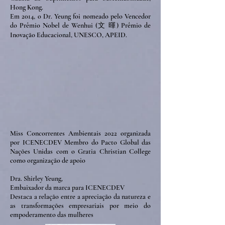
Hong Kong.
Em 2014, o Dr. Yeung foi nomeado pelo Vencedor
do Prêmio Nobel de Wenhui (文 暉) Prêmio de
Inovação Educacional, UNESCO, APEID.
Miss Concorrentes Ambientais 2022 organizada
por ICENECDEV Membro do Pacto Global das
Nações Unidas com o Gratia Christian College
como organização de apoio
Dra. Shirley Yeung,
Embaixador da marca para ICENECDEV
Destaca a relação entre a apreciação da natureza e
as transformações empresariais por meio do
empoderamento das mulheres