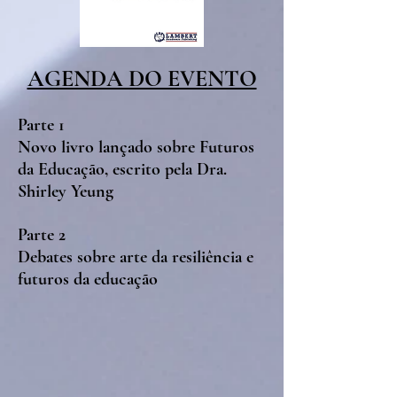
AGENDA DO EVENTO
Parte 1
Novo livro lançado sobre Futuros
da Educação, escrito pela Dra.
Shirley Yeung
Parte 2
Debates sobre arte da resiliência e
futuros da educação