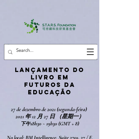
LANÇAMENTO DO
LIVRO EM
FUTUROS DA
EDUCAÇÃO
27 de dezembro de 2021 (segunda-feira)
2021 年 12 月 27 日 （星期一）
18h30 ~ 19h30 (GMT + 8)
下午
No local: BM Intelligence, Suite 2701, 27 / F,