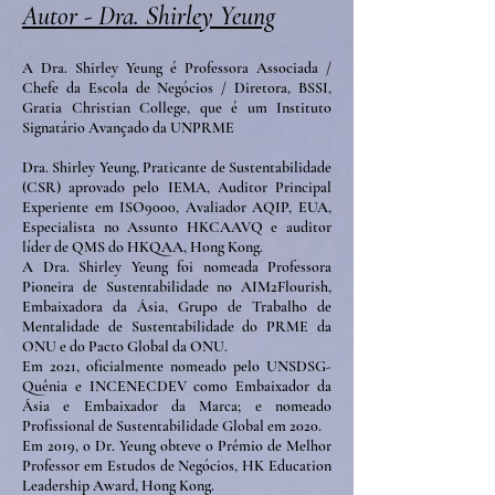
Autor - Dra. Shirley Yeung
A Dra. Shirley Yeung é Professora Associada /
Chefe da Escola de Negócios / Diretora, BSSI,
Gratia Christian College, que é um Instituto
Signatário Avançado da UNPRME
Dra. Shirley Yeung, Praticante de Sustentabilidade
(CSR) aprovado pelo IEMA, Auditor Principal
Experiente em ISO9000, Avaliador AQIP, EUA,
Especialista no Assunto HKCAAVQ e auditor
líder de QMS do HKQAA, Hong Kong.
A Dra. Shirley Yeung foi nomeada Professora
Pioneira de Sustentabilidade no AIM2Flourish,
Embaixadora da Ásia, Grupo de Trabalho de
Mentalidade de Sustentabilidade do PRME da
ONU e do Pacto Global da ONU.
Em 2021, oficialmente nomeado pelo UNSDSG-
Quênia e INCENECDEV como Embaixador da
Ásia e Embaixador da Marca; e nomeado
Profissional de Sustentabilidade Global em 2020.
Em 2019, o Dr. Yeung obteve o Prêmio de Melhor
Professor em Estudos de Negócios, HK Education
Leadership Award, Hong Kong.