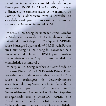
recentemente convidado como Membro da Força-
Tarefa para UNESCAP / EBAC-ESBN / Bancário
e Financeiro, e também atuar como membro do
Comitê de Colaboração para a consulta da
sociedade civil para o processo de revisão do
Sistema de Desenvolvimento da ONU.
Em 2016, o Dr. Yeung foi nomeado como Criador
de Mudanças Locais da ONU e também um dos
painéis do workshop do Colóquio UNPRME
sobre Educação Superior do 7º PRME Asia Forum
em Hong Kong. O Dr. Yeung foi convidado pela
Universidade de Harvard, HPAIR para ministrar
um seminário sobre "Espírito Empreendedor e
Mentalidade Sustentável".
Em 2015, o Dr. Yeung recebeu o “Certificado de
Professor Pioneiro” da UN Flourish Prizes, EUA,
por orientar um aluno na escrita de uma história
sobre as realizações de desenvolvimento
sustentável da FujiXerox; e ela também foi a
convocadora para o 1º Fórum sobre
Desenvolvimento Sustentável no Ensino Superior
co-organizado com a UNESCO, APEID e o
Presidente da 2ª Conferência Internacional sobre
Cadeia de Suprimentos para Sustentabilidade,