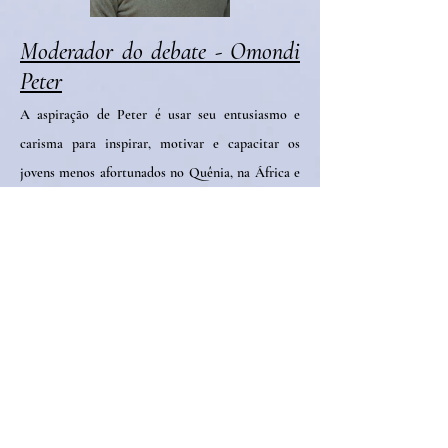
Moderador do debate - Omondi
Peter
A aspiração de Peter é usar seu entusiasmo e
carisma para inspirar, motivar e capacitar os
jovens menos afortunados no Quênia, na África e
no mundo em geral a acreditar em si mesmos e
trabalhar para alcançar os Objetivos de
Desenvolvimento Sustentável.
Peter é o fundador do Global Youth Forum (
www.global-youthforum.org
) e ele tem um
sonho
construir um centro esportivo
comunitário autossustentável para ajudar a
cultivar os talentos dos jovens marginalizados no
Quênia e contribuir para a construção da paz, da