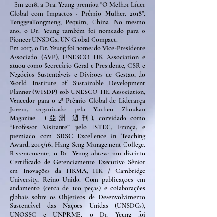
Em 2018, a Dra. Yeung premiou "O Melhor Líder
Global com Impactos - Prêmio Mulher, 2018",
TonggenTongmeng, Pequim, China. No mesmo
ano, o Dr. Yeung também foi nomeado para o
Pioneer UNSDGs, UN Global Compact.
Em 2017, o Dr. Yeung foi nomeado Vice-Presidente
Associado (AVP), UNESCO HK Association e
atuou como Secretário Geral e Presidente, CSR e
Negócios Sustentáveis e Divisões de Gestão, do
World Institute of Sustainable Development
Planner (WISDP) sob UNESCO HK Association,
Vencedor para o 2º Prêmio Global de Liderança
Jovem, organizado pela Yazhou Zhoukan
Magazine
(亞洲 週刊), convidado como
“Professor Visitante” pelo ISTEC, França, e
premiado com SDSC Excellence in Teaching
Award, 2015/16, Hang Seng Management College.
Recentemente, o Dr. Yeung obteve um distinto
Certificado de Gerenciamento Executivo Sênior
em Inovações da HKMA, HK / Cambridge
University, Reino Unido. Com publicações em
andamento (cerca de 100 peças) e colaborações
globais sobre os Objetivos de Desenvolvimento
Sustentável das Nações Unidas (UNSDGs),
UNOSSC e UNPRME, o Dr. Yeung foi