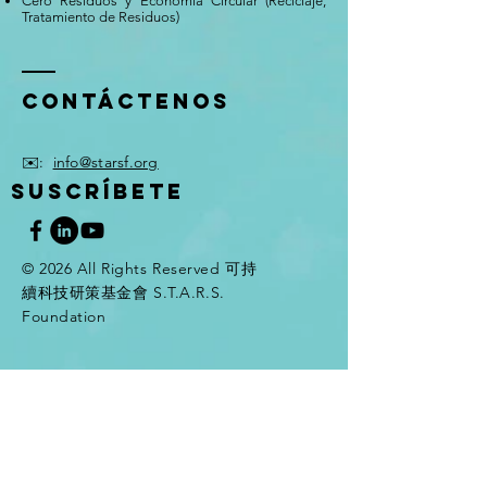
Cero Residuos y Economía Circular (Reciclaje,
Tratamiento de Residuos)
Contáctenos
✉️:
info@starsf.org
SUSCRÍBETE
© 2026 All Rights Reserved 可持
續科技研策基金會 S.T.A.R.S.
Foundation