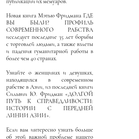
публикации их мемуаров.
Новая книга Мэтью Фридмана ГДЕ
ВЫ БЫЛИ? ПРОФИЛЬ
СОВРЕМЕННОГО РАБСТВА
исследует последние 35 лет борьбы
с торговлей людьми, а также взлеты
и падения гуманитарной работы в
более чем 40 странах.
Узнайте о женщинах и девушках,
находящихся в современном
рабстве в Азии, из последней книги
Сильвии Ю. Фридман «ДОЛГОЙ
ПУТЬ К СПРАВЕДЛИВОСТИ:
ИСТОРИИ С ПЕРЕДНЕЙ
ЛИНИИ АЗИИ».
Если вам интересно узнать больше
об этой важной проблеме нашего