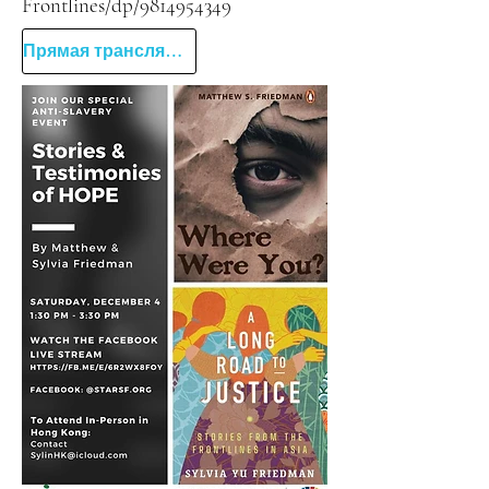
Frontlines/dp/9814954349
Прямая трансляция