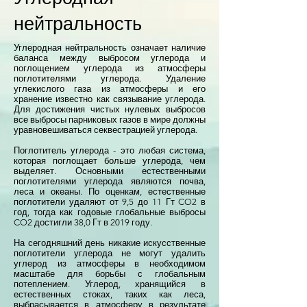
нейтральность
Углеродная нейтральность означает наличие
баланса между выбросом углерода и
поглощением углерода из атмосферы
поглотителями углерода. Удаление
углекислого газа из атмосферы и его
хранение известно как связывание углерода.
Для достижения чистых нулевых выбросов
все выбросы парниковых газов в мире должны
уравновешиваться секвестрацией углерода.
Поглотитель углерода - это любая система,
которая поглощает больше углерода, чем
выделяет. Основными естественными
поглотителями углерода являются почва,
леса и океаны. По оценкам, естественные
поглотители удаляют от 9,5 до 11 Гт CO2 в
год, тогда как годовые глобальные выбросы
CO2 достигли 38,0 Гт в 2019 году.
На сегодняшний день никакие искусственные
поглотители углерода не могут удалить
углерод из атмосферы в необходимом
масштабе для борьбы с глобальным
потеплением. Углерод, хранящийся в
естественных стоках, таких как леса,
выбрасывается в атмосферу в результате