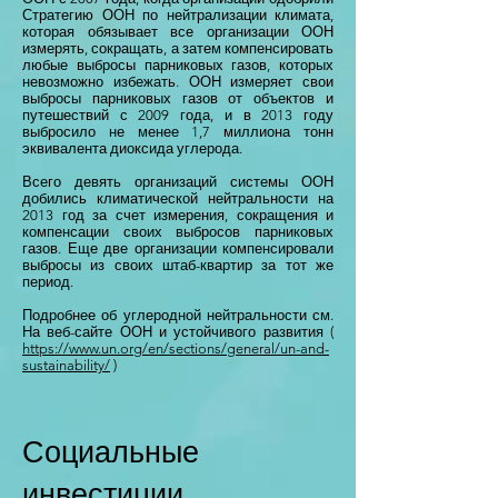
Стратегию ООН по нейтрализации климата,
которая обязывает все организации ООН
измерять, сокращать, а затем компенсировать
любые выбросы парниковых газов, которых
невозможно избежать. ООН измеряет свои
выбросы парниковых газов от объектов и
путешествий с 2009 года, и в 2013 году
выбросило не менее 1,7 миллиона тонн
эквивалента диоксида углерода.
Всего девять организаций системы ООН
добились климатической нейтральности на
2013 год за счет измерения, сокращения и
компенсации своих выбросов парниковых
газов. Еще две организации компенсировали
выбросы из своих штаб-квартир за тот же
период.
Подробнее об углеродной нейтральности см.
На веб-сайте ООН и устойчивого развития (
https://www.un.org/en/sections/general/un-and-
sustainability/
)
Социальные
инвестиции