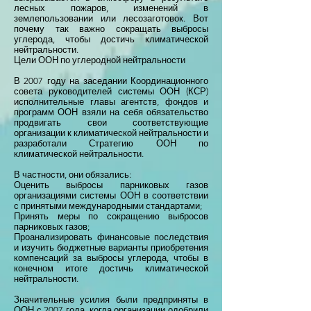
лесных пожаров, изменений в
землепользовании или лесозаготовок. Вот
почему так важно сокращать выбросы
углерода, чтобы достичь климатической
нейтральности.
Цели ООН по углеродной нейтральности
В 2007 году на заседании Координационного
совета руководителей системы ООН (КСР)
исполнительные главы агентств, фондов и
программ ООН взяли на себя обязательство
продвигать свои соответствующие
организации к климатической нейтральности и
разработали Стратегию ООН по
климатической нейтральности.
В частности, они обязались:
Оценить выбросы парниковых газов
организациями системы ООН в соответствии
с принятыми международными стандартами;
Принять меры по сокращению выбросов
парниковых газов;
Проанализировать финансовые последствия
и изучить бюджетные варианты приобретения
компенсаций за выбросы углерода, чтобы в
конечном итоге достичь климатической
нейтральности.
Значительные усилия были предприняты в
ООН с 2007 года, когда организации одобрили