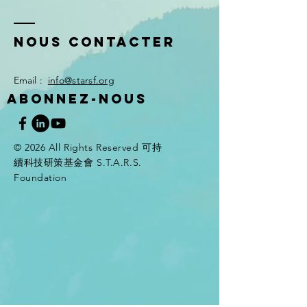
Nous contacter
​Email
️ :
info@starsf.org
ABONNEZ-NOUS
© 2026 All Rights Reserved 可持
續科技研策基金會 S.T.A.R.S.
Foundation