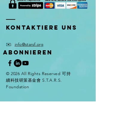
Kontaktiere uns
✉️:
info@starsf.org
ABONNIEREN
© 2026 All Rights Reserved 可持
續科技研策基金會 S.T.A.R.S.
Foundation